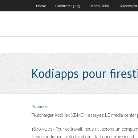
Home
Gilchrest43245
Papen46880
Ritacco76
Kodiapps pour firest
Publisher
Télécharger Kodi (ex XBMC) : essayez LE media center p
16/07/2017 Pour ce travail, nous utiliserons un complém
fichiers indiquent à Kodi d’obtenir la bonne émission et