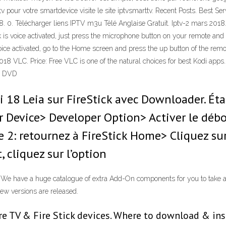
ptv pour votre smartdevice visite le site iptvsmarttv. Recent Posts. Best S
8. 0. Télécharger liens IPTV m3u Télé Anglaise Gratuit. Iptv-2 mars 2018.
tick is voice activated, just press the microphone button on your remote a
 voice activated, go to the Home screen and press the up button of the remot
8 VLC. Price: Free VLC is one of the natural choices for best Kodi apps. I
ts DVD
i 18 Leia sur FireStick avec Downloader. Ét
r Device> Developer Option> Activer le débo
e 2: retournez à FireStick Home> Cliquez su
 cliquez sur l’option
We have a huge catalogue of extra Add-On components for you to take ad
new versions are released.
e TV & Fire Stick devices. Where to download & inst