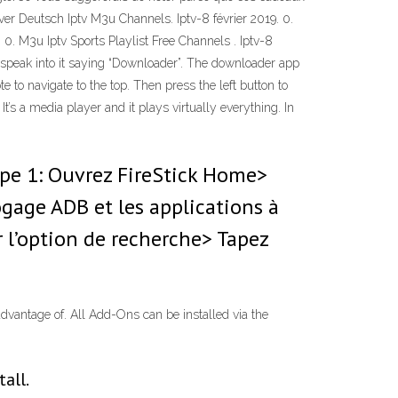
erver Deutsch Iptv M3u Channels. Iptv-8 février 2019. 0.
 0. M3u Iptv Sports Playlist Free Channels . Iptv-8
nd speak into it saying “Downloader”. The downloader app
e to navigate to the top. Then press the left button to
t’s a media player and it plays virtually everything. In
ape 1: Ouvrez FireStick Home>
gage ADB et les applications à
r l’option de recherche> Tapez
vantage of. All Add-Ons can be installed via the
all.