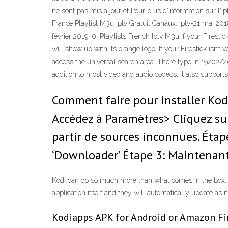
ne sont pas mis à jour et Pour plus d'information sur l'i
France Playlist M3u Iptv Gratuit Canaux. Iptv-21 mai 201
février 2019. 0. Playlists French Iptv M3u If your Fires
will show up with its orange logo. If your Firestick isn’t
access the universal search area. There type in 19/02/201
addition to most video and audio codecs, it also suppor
Comment faire pour installer Kod
Accédez à Paramètres> Cliquez su
partir de sources inconnues. Étap
‘Downloader’ Étape 3: Maintenant,
Kodi can do so much more than what comes in the box. 
application itself and they will automatically update as 
Kodiapps APK for Android or Amazon Fir