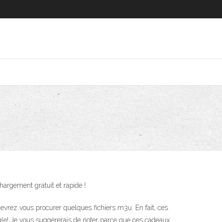
argement gratuit et rapide !
evrez vous procurer quelques fichiers m3u. En fait, ces
ogle! Je vous suggérerais de noter parce que ces cadeaux