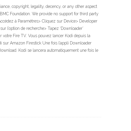
iance, copyright, legality, decency, or any other aspect
 XBMC Foundation. We provide no support for third party
> Accédez à Paramètres> Cliquez sur Device> Developer
 sur l’option de recherche> Tapez ‘Downloader’
ur votre Fire TV. Vous pouvez lancer Kodi depuis la
di sur Amazon Firestick Une fois l’appli Downloader
r Download. Kodi se lancera automatiquement une fois le