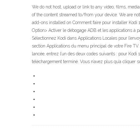
We do not host, upload or link to any video, films, media 
of the content streamed to/from your device. We are not
add-ons installed on Comment faire pour installer Kodi
Option> Activer le débogage ADB et les applications à p
Sélectionnez Kodi dans Applications Locales pour l’envoy
section Applications du menu principal de votre Fire TV
lancée, entrez l’un des deux codes suivants : pour Kodi 
téléchargement terminé. Vous n’avez plus qu’a cliquer sur 