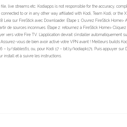
file, live streams etc. Kodiapps is not responsible for the accuracy, compl
 connected to or in any other way affiliated with Kodi, Team Kodi, or the
 18 Leia sur FireStick avec Downloader. Étape 1: Ouvrez FireStick Home
artir de sources inconnues. Étape 2: retournez à FireStick Home> Cliquez
er vers votre Fire TV. L’application devrait s’installer automatiquement s
. Assurez-vous de bien avoir activé votre VPN avant ! Meilleurs builds Ko
16 – ly/stable161, ou, pour Kodi 17 – bit.ly/kodiapk171. Puis appuyer su
install et à suivre les instructions.