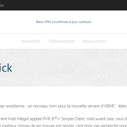
102
Best VPN 2021
Mises à jour nordvpn
Hass36656
Didonna49979
Ritacco76102
ick
ar excellence : un nouveau nom pour la nouvelle version d'XBMC : téléch
ent Kodi intégré appelé PVR IPTV Simple Client, mais avant cela, vous d
 le meilleur moyen de les trouver est simple, c’est donc par recherche go